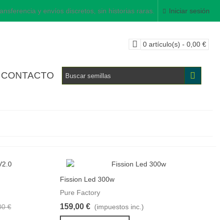
ansferencia y envíos discretos, sin historias raras.
Iniciar sesión
0
artículo(s)
-
0,00 €
CONTACTO
Fission Led 300w
parar producto
Favorito
Comparar producto
Pure Factory
159,00 €
00 €
(impuestos inc.)