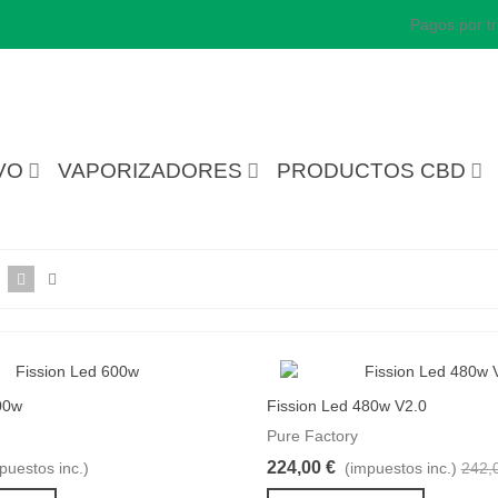
Pagos por tr
VO
VAPORIZADORES
PRODUCTOS CBD
00w
Fission Led 480w V2.0
ito
Comparar producto
Favorito
Com
Pure Factory
224,00 €
puestos inc.)
(impuestos inc.)
242,