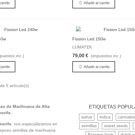
carrito
Añadir al carrito
40w
Fission Led 150w
ito
Comparar producto
Favorito
Com
LUMATEK
79,00 €
puestos inc.)
(impuestos inc.)
carrito
Añadir al carrito
e 5 artículo(s)
as de Marihuana de Alta
ETIQUETAS POPU
erife.
sativa
indica
cannabis
erife
, nos especializamos en
semillas
sweet seeds
mejores semillas de marihuana
Barneys farm
dutch p