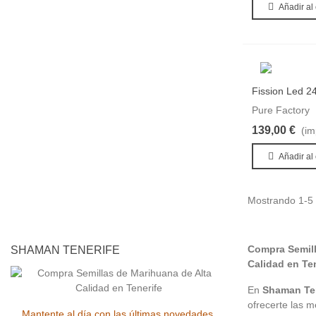
Añadir al 
Fission Led 2
Favor
Pure Factory
139,00 €
(im
Añadir al 
Mostrando 1-5 d
Compra Semill
SHAMAN TENERIFE
Calidad en Ten
En
Shaman Ten
ofrecerte las 
Mantente al día con las últimas novedades,