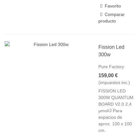
Favorito
Comparar
producto
Fission Led
300w
Pure Factory
159,00 €
(impuestos inc.)
FISSION LED
300W QUANTUM
BOARD V2.0 2,4
μmol/J Para
espacios de
aprox. 100 x 100
cm.