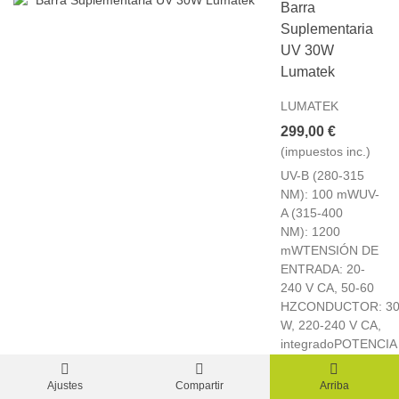
Barra
Suplementaria
UV 30W
Lumatek
LUMATEK
299,00 €
(impuestos inc.)
UV-B (280-315
NM): 100 mWUV-
A (315-400
NM): 1200
mWTENSIÓN DE
ENTRADA: 20-
240 V CA, 50-60
HZCONDUCTOR: 3
W, 220-240 V CA,
integradoPOTENCIA
DE
ENTRADA: 30W
Ajustes
Compartir
Arriba