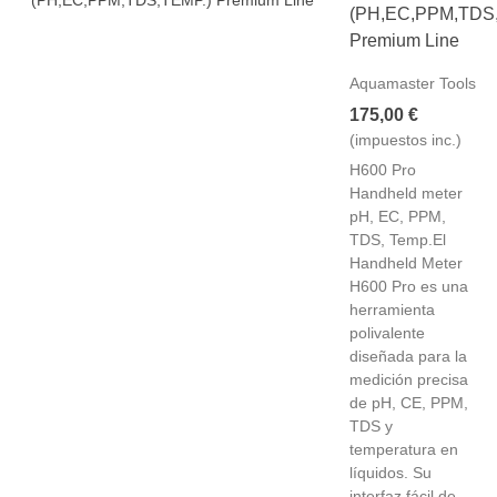
(PH,EC,PPM,TDS
Premium Line
Aquamaster Tools
175,00 €
(impuestos inc.)
H600 Pro
Handheld meter
pH, EC, PPM,
TDS, Temp.El
Handheld Meter
H600 Pro es una
herramienta
polivalente
diseñada para la
medición precisa
de pH, CE, PPM,
TDS y
temperatura en
líquidos. Su
interfaz fácil de