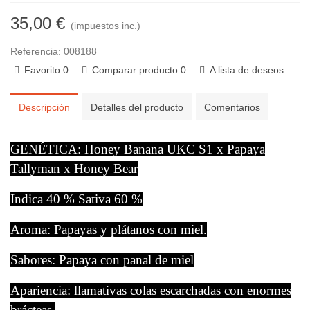
35,00 €
(impuestos inc.)
Referencia:
008188
Favorito
0
Comparar producto
0
A lista de deseos
Descripción
Detalles del producto
Comentarios
GENÉTICA: Honey Banana UKC S1 x Papaya
Tallyman x Honey Bear
Indica 40 % Sativa 60 %
Aroma: Papayas y plátanos con miel.
Sabores: Papaya con panal de miel
Apariencia: llamativas colas escarchadas con enormes
brácteas.