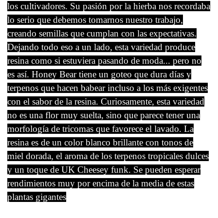
los cultivadores. Su pasión por la hierba nos recordaba
lo serio que debemos tomarnos nuestro trabajo,
creando semillas que cumplan con las expectativas.
Dejando todo eso a un lado, esta variedad produce
resina como si estuviera pasando de moda... pero no
es así. Honey Bear tiene un goteo que dura días y
terpenos que hacen babear incluso a los más exigentes
con el sabor de la resina. Curiosamente, esta variedad
no es una flor muy suelta, sino que parece tener una
morfología de tricomas que favorece el lavado. La
resina es de un color blanco brillante con tonos de
miel dorada, el aroma de los terpenos tropicales dulces
y un toque de UK Cheesey funk. Se pueden esperar
rendimientos muy por encima de la media de estas
plantas gigantes