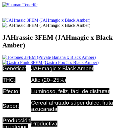
0
Carro
Menú
JAHrassic 3FEM (JAHmagic x Black
Amber)
Genética:
JAHmagic x Black Amber
THC:
Alto (20–25%)
Efecto:
Luminoso, feliz, fácil de disfrutar
Cereal afrutado súper dulce, fruta
Sabor:
azucarada
Producción
Productiva
en interior: