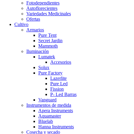
Fotodependientes
Autoflorecientes
Variedades Medicinales
Ofertas
Cultivo
Armarios
Pure Tent
Secret Jardin
Mammoth
Iluminación
Lumatek
Accesorios
Solux
Pure Factory
Lazerlite
Pure Led
Fission
P- Led Barras
Vanguard
Instrumentos de medida
Apera Instruments
Aquamaster
Bluelab
Hanna Instruments
Cosecha y secado