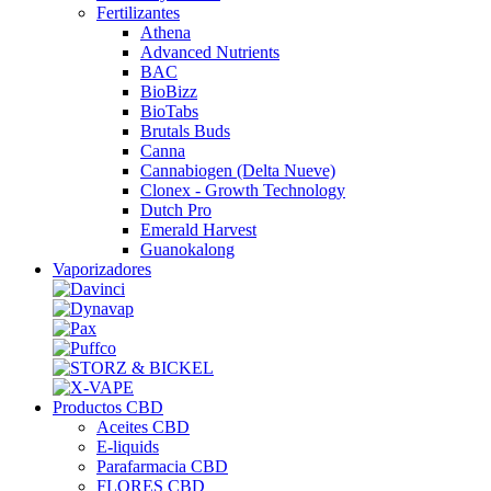
Fertilizantes
Athena
Advanced Nutrients
BAC
BioBizz
BioTabs
Brutals Buds
Canna
Cannabiogen (Delta Nueve)
Clonex - Growth Technology
Dutch Pro
Emerald Harvest
Guanokalong
Vaporizadores
Productos CBD
Aceites CBD
E-liquids
Parafarmacia CBD
FLORES CBD