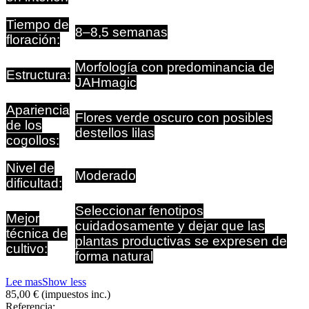
Tiempo de
8–8,5 semanas
floración:
Morfología con predominancia de
Estructura:
JAHmagic
Apariencia
Flores verde oscuro con posibles
de los
destellos lilas
cogollos:
Nivel de
Moderado
dificultad:
Seleccionar fenotipos
Mejor
cuidadosamente y dejar que las
técnica de
plantas productivas se expresen de
cultivo:
forma natural
Lee mas
Show less
85,00 €
(impuestos inc.)
Referencia: