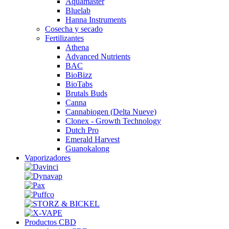
Aquamaster
Bluelab
Hanna Instruments
Cosecha y secado
Fertilizantes
Athena
Advanced Nutrients
BAC
BioBizz
BioTabs
Brutals Buds
Canna
Cannabiogen (Delta Nueve)
Clonex - Growth Technology
Dutch Pro
Emerald Harvest
Guanokalong
Vaporizadores
Productos CBD