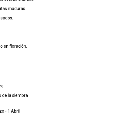
rutas maduras.
ensados.
o en floración.
re
 de la siembra
zo - 1 Abril