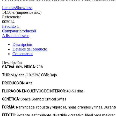
Lee mas
Show less
14,50 €
(impuestos inc.)
Referencia:
005024
Favorito
1
Comparar producto
0
A lista de deseos
Descripción
Detalles del producto
Comentarios
Descripción
SATIVA
: 80%
INDICA
: 20%
THC
: Muy alto (18-23%)
CBD
: Bajo
PRODUCCIÓN
: Alta
FLORACIÓN EN CULTIVOS DE INTERIOR
: 48-53 días
GENÉTICA
: Space Bomb x Critical Swiss
FORMA
: Ramificada, robusta y vigorosa, hojas grandes y finas. Duran
EFECTO
: Potente, estimulante, divertido y creativo. Ideal para mejorar