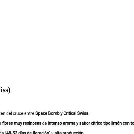
ss)
ten del cruce entre
Space Bomb y Critical Swiss
.
e
flores muy resinosas
de
intenso aroma y sabor cítrico tipo limón con t
da (
48-53 días de floración
) y
alta producción.