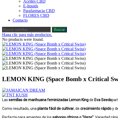
Aceites CBD
E-liquids
Parafarmacia CBD
FLORES CBD
Contacto
Buscar
Haga clic para más productos.
No products were found.
LEMON KING (Space Bomb x Critical Swi
Las
semillas de marihuana feminizadas Lemon King
de
Eva Seeds
par
Como resultado, una
planta fácil de cultivar
, de
crecimiento rápido
y d
Perfecta para amantes de los
sabores cítricos o "Haze"
. Variedad rápi