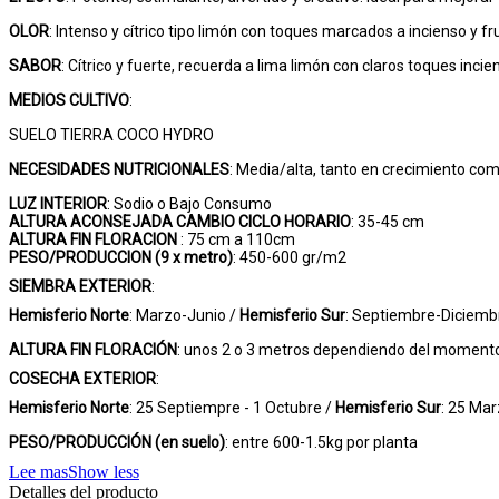
OLOR
: Intenso y cítrico tipo limón con toques marcados a incienso y f
SABOR
: Cítrico y fuerte, recuerda a lima limón con claros toques inci
MEDIOS CULTIVO
:
SUELO TIERRA COCO HYDRO
NECESIDADES NUTRICIONALES
: Media/alta, tanto en crecimiento com
LUZ INTERIOR
: Sodio o Bajo Consumo
ALTURA ACONSEJADA CAMBIO CICLO HORARIO
: 35-45 cm
ALTURA FIN FLORACION
: 75 cm a 110cm
PESO/PRODUCCION (9 x metro)
: 450-600 gr/m2
SIEMBRA EXTERIOR
:
Hemisferio Norte
: Marzo-Junio /
Hemisferio Sur
: Septiembre-Diciemb
ALTURA FIN FLORACIÓN
: unos 2 o 3 metros dependiendo del momento
COSECHA EXTERIOR
:
Hemisferio Norte
: 25 Septiempre - 1 Octubre /
Hemisferio Sur
: 25 Mar
PESO/PRODUCCIÓN (en suelo)
: entre 600-1.5kg por planta
Lee mas
Show less
Detalles del producto