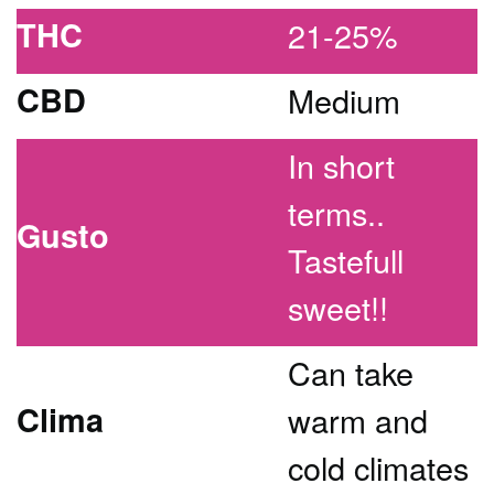
THC
21-25%
CBD
Medium
In short
terms..
Gusto
Tastefull
sweet!!
Can take
Clima
warm and
cold climates