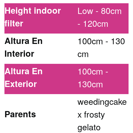
Height indoor
Low - 80cm
filter
- 120cm
Altura En
100cm - 130
Interior
cm
Altura En
100cm -
Exterior
130cm
weedingcake
Parents
x frosty
gelato