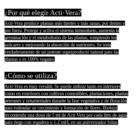
¿Por qué elegir Acti·Vera?
Acti·Vera produce plantas más fuertes y más sanas, por dentro y
por fuera. Protege y activa el sistema inmunitario, aumenta la
germinación y el metabolismo de las plantas, rompiendo los
azúcares y mejorando la absorción de nutrientes. Se trata
verdaderamente de un potente superproducto natural para las
plantas y es 100% vegano.
¿Cómo se utiliza?
Acti·Vera es muy versátil. Se puede utilizar tanto en interiores
como en exteriores con cultivos comestibles, plantaciones, plantas
perennes y ornamentales durante la fase vegetativa y de floración
para estimular su crecimiento y formación de flores. Biobizz
recomienda una dosis de 5 ml de Acti·Vera por cada litro de agua
para riego con regadera o 1-2 ml/L en un pulverizador foliar.