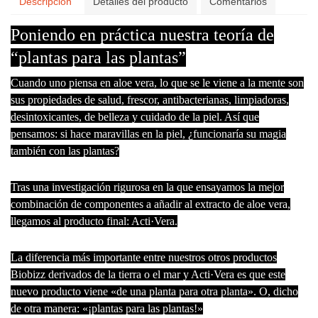
Descripción
Detalles del producto
Comentarios
Poniendo en práctica nuestra teoría de
“plantas para las plantas”
Cuando uno piensa en aloe vera, lo que se le viene a la mente son
sus propiedades de salud, frescor, antibacterianas, limpiadoras,
desintoxicantes, de belleza y cuidado de la piel. Así que
pensamos: si hace maravillas en la piel, ¿funcionaría su magia
también con las plantas?
Tras una investigación rigurosa en la que ensayamos la mejor
combinación de componentes a añadir al extracto de aloe vera,
llegamos al producto final: Acti·Vera.
La diferencia más importante entre nuestros otros productos
Biobizz derivados de la tierra o el mar y Acti·Vera es que este
nuevo producto viene «de una planta para otra planta». O, dicho
de otra manera: «¡plantas para las plantas!»