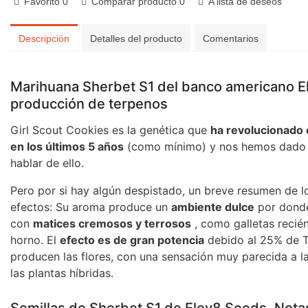
Favorito
0
Comparar producto
0
A lista de deseos
Descripción
Detalles del producto
Comentarios
Marihuana Sherbet S1 del banco americano E
producción de terpenos
Girl Scout Cookies es la genética que
ha revolucionado
en los últimos 5 años
(como mínimo) y nos hemos dado 
hablar de ello.
Pero por si hay algún despistado, un breve resumen de 
efectos: Su aroma produce un
ambiente dulce
por donde
con
matices cremosos y terrosos
, como galletas recié
horno. El
efecto es de gran potencia
debido al 25% de 
producen las flores, con una sensación muy parecida a l
las plantas híbridas.
Semillas de Sherbet S1 de Elev8 Seeds. Nota