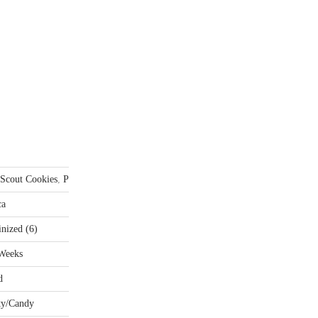
 Scout Cookies
,
Pink Panties
ca
nized (6)
Weeks
d
ty/Candy