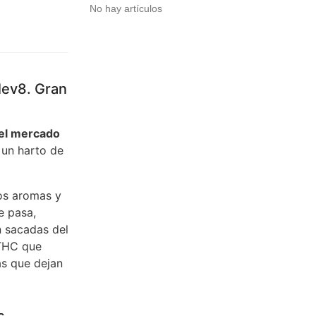
No hay artículos
lev8. Gran
 el mercado
un harto de
los aromas y
 pasa,
n sacadas del
THC que
as que dejan
s