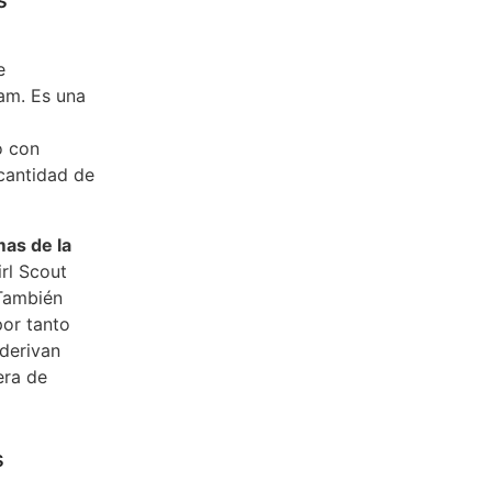
e
am. Es una
o con
cantidad de
mas de la
rl Scout
 También
por tanto
derivan
era de
s