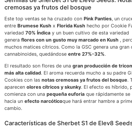
cremosas ya frutos del bosque
Este top ventas se ha cruzado con
Pink Panties
, un cruc
entre
Brumese Kush
x
Florida Kush
hecho por Cookie F
variedad
70% Índica
y un buen cultivo de esta variedad
genera
flores con un gusto muy marcado en Kush
, per
muchos matices cítricos. Como la GSC genera una gran 
cannabinoides, quedándose
entre 27%-32%
.
El resultado son flores de una
gran producción de trico
más alta calidad
. El aroma recuerda mucho a su padre Gi
Cookies con las
notas cremosas ya frutos del bosque
.
aparecen
olores cítricos y skunky
. El efecto es híbrido, 
comienza con una
pequeña euforia
que rápidamente se 
hacia un
efecto narcótico
que hará entrar hambre a prim
cambio.
Características de Sherbet S1 de Elev8 Seed