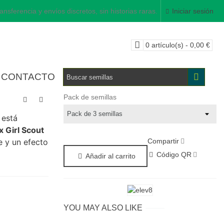
ansferencia y envíos discretos, sin historias raras.
Iniciar sesión
0
artículo(s)
-
0,00 €
CONTACTO
Pack de semillas
 está
x Girl Scout
Compartir
e y un efecto
Código QR
Añadir al carrito
YOU MAY ALSO LIKE