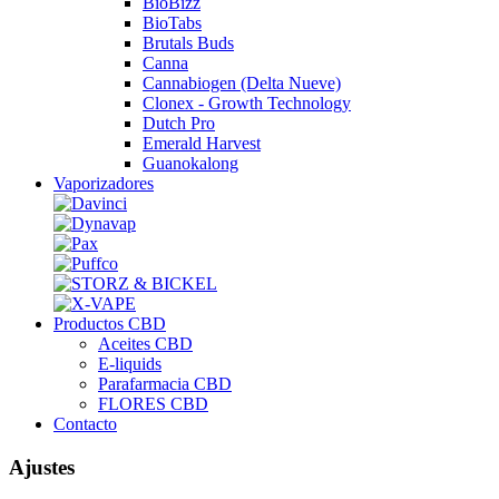
BioBizz
BioTabs
Brutals Buds
Canna
Cannabiogen (Delta Nueve)
Clonex - Growth Technology
Dutch Pro
Emerald Harvest
Guanokalong
Vaporizadores
Productos CBD
Aceites CBD
E-liquids
Parafarmacia CBD
FLORES CBD
Contacto
Ajustes