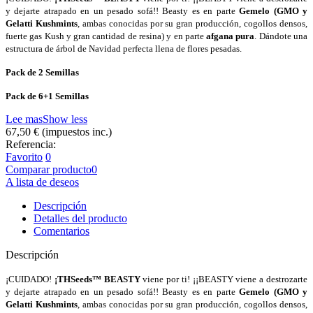
y dejarte atrapado en un pesado sofá!! Beasty es en parte
Gemelo (GMO y
Gelatti Kushmints
, ambas conocidas por su gran producción, cogollos densos,
fuerte gas Kush y gran cantidad de resina) y en parte
afgana pura
. Dándote una
estructura de árbol de Navidad perfecta llena de flores pesadas.
Pack de 2 Semillas
Pack de 6+1 Semillas
Lee mas
Show less
67,50 €
(impuestos inc.)
Referencia:
Favorito
0
Comparar producto
0
A lista de deseos
Descripción
Detalles del producto
Comentarios
Descripción
¡CUIDADO!
¡THSeeds™ BEASTY
viene por ti! ¡¡BEASTY viene a destrozarte
y dejarte atrapado en un pesado sofá!! Beasty es en parte
Gemelo (GMO y
Gelatti Kushmints
, ambas conocidas por su gran producción, cogollos densos,