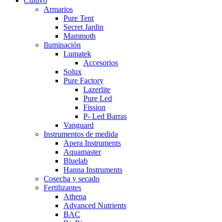
Cultivo
Armarios
Pure Tent
Secret Jardin
Mammoth
Iluminación
Lumatek
Accesorios
Solux
Pure Factory
Lazerlite
Pure Led
Fission
P- Led Barras
Vanguard
Instrumentos de medida
Apera Instruments
Aquamaster
Bluelab
Hanna Instruments
Cosecha y secado
Fertilizantes
Athena
Advanced Nutrients
BAC