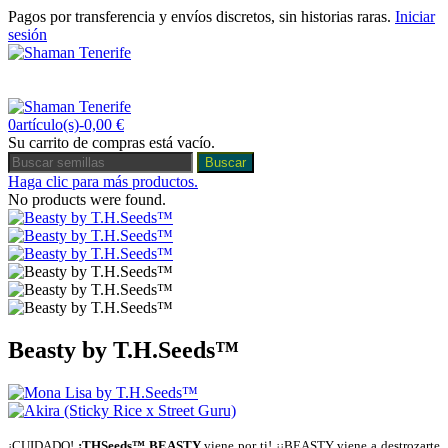
Pagos por transferencia y envíos discretos, sin historias raras.
Iniciar
sesión
0
Carro
Menú
0
artículo(s)
-
0,00 €
Su carrito de compras está vacío.
Buscar
Haga clic para más productos.
No products were found.
Beasty by T.H.Seeds™
¡CUIDADO!
¡THSeeds™ BEASTY
viene por ti! ¡¡BEASTY viene a destrozarte