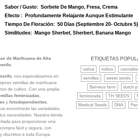
Sabor / Gusto:
Sorbete De Mango, Fresa, Crema
Efecto :
Profundamente Relajante Aunque Estimulante
Tiempo De Floración:
50 Días (Septiembre 20- Octubre 5)
Similitudes:
Mango Sherbet, Sherbert, Banana Mango
as de Marihuana de Alta
ETIQUETAS POPU
erife.
sativa
indica
cannabis
erife
, nos especializamos en
semillas
sweet seeds
mejores semillas de marihuana
Barneys farm
dutch p
tos de cultivo. Con una amplia
emillas feminizadas
,
feminizada
TH SEEDS
tes
y
fotodependientes
,
Medical Seeds
DNA
Par
ue encontrarás las variedades
 tus necesidades. Nuestra tienda
señada para proporcionar una
compra fácil y segura, con
y discretos a toda Europa.