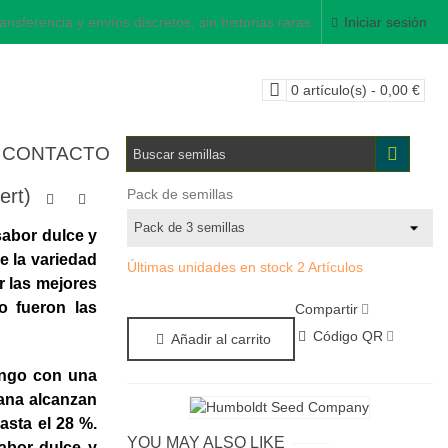
ansferencia y envíos discretos, sin historias raras.
Iniciar sesión
0
artículo(s)
-
0,00 €
CONTACTO
ert)
Pack de semillas
sabor dulce y
e la variedad
Últimas unidades en stock
2 Artículos
ir
las mejores
o fueron las
Compartir
Código QR
Añadir al carrito
ango con una
ana alcanzan
asta el 28 %
.
YOU MAY ALSO LIKE
abor dulce y