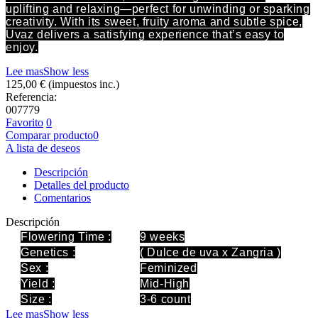
uplifting and relaxing—perfect for unwinding or sparking
creativity. With its sweet, fruity aroma and subtle spice,
Uvaz delivers a satisfying experience that’s easy to
enjoy.
Lee mas
Show less
125,00 €
(impuestos inc.)
Referencia:
007779
Favorito
0
Comparar producto
0
A lista de deseos
Descripción
Detalles del producto
Comentarios
Descripción
Flowering Time
:
9 weeks
Genetics
:
(
Dulce de uva x Zangria
)
Sex
:
Feminized
Yield
:
Mid-High
Size
:
3-6 count
Lee mas
Show less