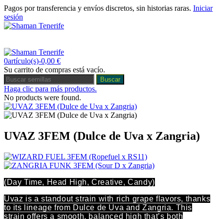
Pagos por transferencia y envíos discretos, sin historias raras.
Iniciar
sesión
0
Carro
Menú
0
artículo(s)
-
0,00 €
Su carrito de compras está vacío.
Buscar
Haga clic para más productos.
No products were found.
UVAZ 3FEM (Dulce de Uva x Zangria)
(Day Time, Head High, Creative, Candy)
Uvaz is a standout strain with rich grape flavors, thanks
to its lineage from Dulce de Uva and Zangria. This
strain offers a smooth, balanced high that’s both