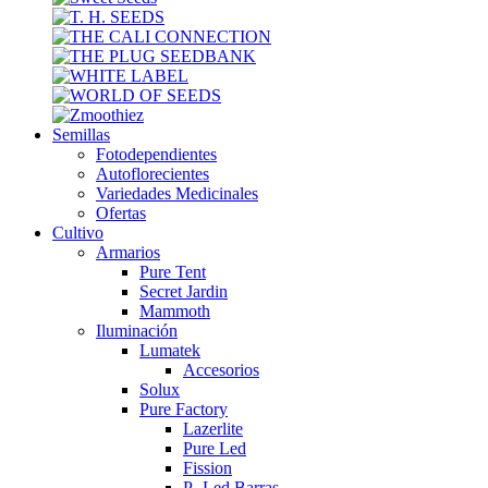
Semillas
Fotodependientes
Autoflorecientes
Variedades Medicinales
Ofertas
Cultivo
Armarios
Pure Tent
Secret Jardin
Mammoth
Iluminación
Lumatek
Accesorios
Solux
Pure Factory
Lazerlite
Pure Led
Fission
P- Led Barras