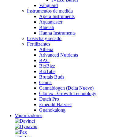
Vanguard
Instrumentos de medida
Apera Instruments
Aquamaster
Bluelab
Hanna Instruments
Cosecha y secado
Fertilizantes
Athena
Advanced Nutrients
BAC
BioBizz
BioTabs
Brutals Buds
Canna
Cannabiogen (Delta Nueve)
Clonex - Growth Technology
Dutch Pro
Emerald Harvest
Guanokalong
Vaporizadores