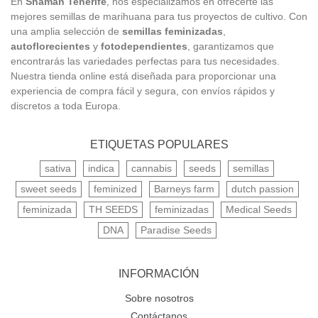
En
Shaman Tenerife
, nos especializamos en ofrecerte las
mejores semillas de marihuana para tus proyectos de cultivo. Con
una amplia selección de
semillas feminizadas
,
autoflorecientes
y
fotodependientes
, garantizamos que
encontrarás las variedades perfectas para tus necesidades.
Nuestra tienda online está diseñada para proporcionar una
experiencia de compra fácil y segura, con envíos rápidos y
discretos a toda Europa.
ETIQUETAS POPULARES
sativa
indica
cannabis
seeds
semillas
sweet seeds
feminized
Barneys farm
dutch passion
feminizada
TH SEEDS
feminizadas
Medical Seeds
DNA
Paradise Seeds
INFORMACIÓN
Sobre nosotros
Contáctanos