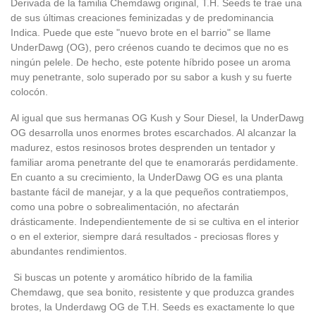
Derivada de la familia Chemdawg original, T.H. Seeds te trae una
de sus últimas creaciones feminizadas y de predominancia
Indica. Puede que este "nuevo brote en el barrio" se llame
UnderDawg (OG), pero créenos cuando te decimos que no es
ningún pelele. De hecho, este potente híbrido posee un aroma
muy penetrante, solo superado por su sabor a kush y su fuerte
colocón.
Al igual que sus hermanas OG Kush y Sour Diesel, la UnderDawg
OG desarrolla unos enormes brotes escarchados. Al alcanzar la
madurez, estos resinosos brotes desprenden un tentador y
familiar aroma penetrante del que te enamorarás perdidamente.
En cuanto a su crecimiento, la UnderDawg OG es una planta
bastante fácil de manejar, y a la que pequeños contratiempos,
como una pobre o sobrealimentación, no afectarán
drásticamente. Independientemente de si se cultiva en el interior
o en el exterior, siempre dará resultados - preciosas flores y
abundantes rendimientos.
Si buscas un potente y aromático híbrido de la familia
Chemdawg, que sea bonito, resistente y que produzca grandes
brotes, la Underdawg OG de T.H. Seeds es exactamente lo que