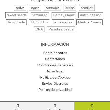
sativa
indica
cannabis
seeds
semillas
sweet seeds
feminized
Barneys farm
dutch passion
feminizada
TH SEEDS
feminizadas
Medical Seeds
DNA
Paradise Seeds
INFORMACIÓN
Sobre nosotros
Contáctanos
Condiciones generales
Aviso legal
Política de Cookies
Envíos Discretos
Política de privacidad
© 2024 Shaman Tenerife™. All Rights Reserved