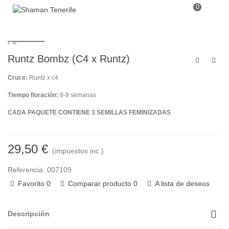
0
Runtz Bombz (C4 x Runtz)
Cruce:
Runtz x c4
Tiempo floración:
8-9 semanas
CADA PAQUETE CONTIENE 3 SEMILLAS FEMINIZADAS
29,50 €
(impuestos inc.)
Referencia:
007109
Favorito
0
Comparar producto
0
A lista de deseos
Descripción