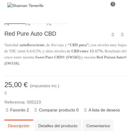
0
Red Pure Auto CBD
Variedad
autofloreciente
, de flor roja y
“CBD pura”,
con niveles muy bajos
de THC entre 0,4-0,5%, y altos niveles de
CBD entre 15-17%.
Resultado del
cruce entre nuestra
Sweet Pure CBD® (SWS65)
y nuestra
Red Poison Auto®
(SWS39).
25,00 €
(impuestos inc.)
()
Referencia:
005223
Favorito
2
Comparar producto
0
A lista de deseos
Descripción
Detalles del producto
Comentarios